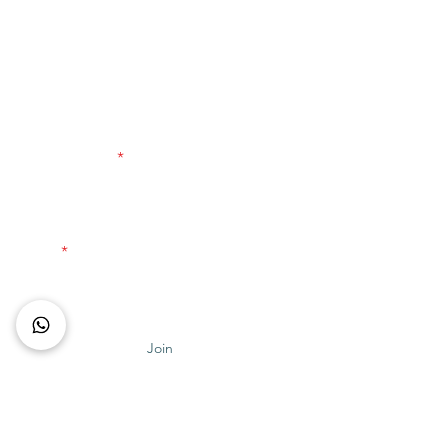
Jadilah yang pertama mendengar tentang
pendatang baru, penawaran eksklusif, dan
lainnya.
Nama depan
Surel
Join