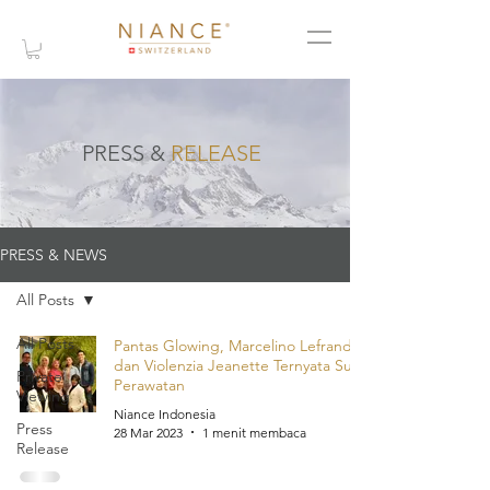
PRESS &
RELEASE
PRESS & NEWS
All Posts
All Posts
Pantas Glowing, Marcelino Lefrandt
dan Violenzia Jeanette Ternyata Suka
Private
Perawatan
Viewing
Niance Indonesia
Press
28 Mar 2023
1 menit membaca
Release