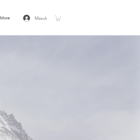
Masuk
More