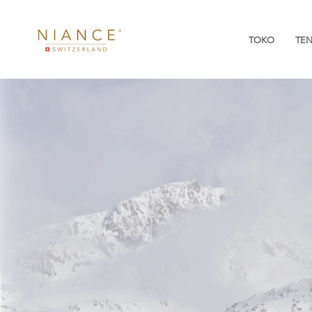
TOKO
TE