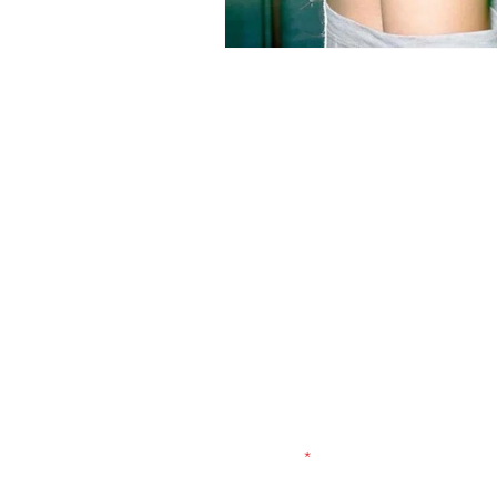
Daftar ke NEWSLETTE
Jadilah yang pertama mendengar te
penawaran eksklusif, dan lainnya.
Nama depan