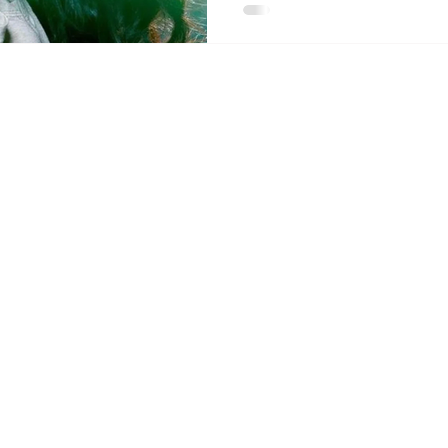
R
Link :
ntang pendatang baru,
TOKO
PERAWATAN KULIT
HUBUNGI KAMI
FAQ