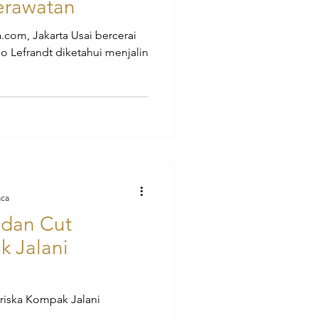
erawatan
a.com, Jakarta Usai bercerai
o Lefrandt diketahui menjalin
aca
 dan Cut
k Jalani
riska Kompak Jalani