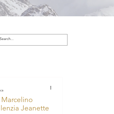
aca
 Marcelino
olenzia Jeanette