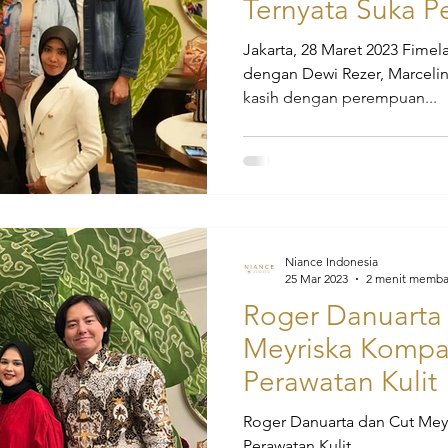
Ternyata Suka P
Jakarta, 28 Maret 2023 Fimel
dengan Dewi Rezer, Marcelin
kasih dengan perempuan...
Niance Indonesia
25 Mar 2023
2 menit memb
Roger Danuarta
Meyriska Kompa
Perawatan Kulit
Roger Danuarta dan Cut Mey
Perawatan Kulit